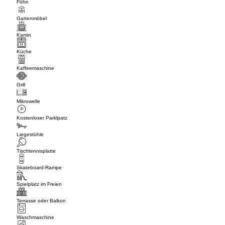
Föhn
Gartenmöbel
Kamin
Küche
Kaffeemaschine
Grill
Mikrowelle
Kostenloser Parklpatz
Liegestühle
Tischtennisplatte
Skateboard-Rampe
Spielplatz im Freien
Terrasse oder Balkon
Waschmaschine